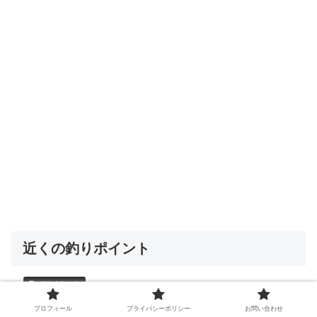
近くの釣りポイント
【釣り禁止】読谷村 都屋漁港（とやぎょこう） l
プロフィール
プライバシーポリシー
お問い合わせ
沖縄 釣り ポイント