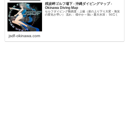
残波岬ゴルフ場下 - 沖縄ダイビングマップ -
Okinawa Diving Map
セルフダイビング難易度：上級（崖の上り下り大変・海況
の変化が早い） 流れ： 穏やか～強い 最大水深： 50㍍く
jsdf-okinawa.com