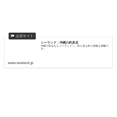
シーランド：沖縄の釣具店
沖縄で釣るならシーランドへ。釣り具も釣り情報も満載で
す♪
www.sealand.jp