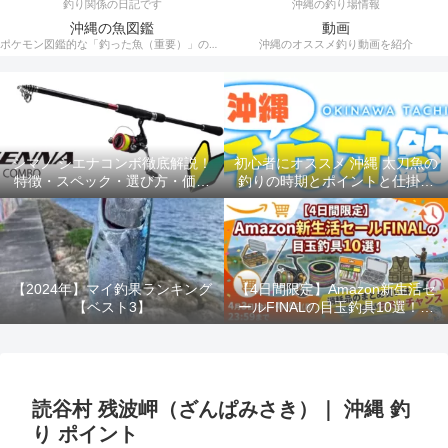
釣り関係の日記です
沖縄の釣り場情報
沖縄の魚図鑑
動画
ポケモン図鑑的な「釣った魚（重要）」の記録。
沖縄のオススメ釣り動画を紹介
シマノ シエナコンボ徹底解説！
初心者にオススメ 沖縄 太刀魚の
特徴・スペック・選び方・価格
釣りの時期とポイントと仕掛け
を完全網羅
ルアー釣り
【2024年】マイ釣果ランキング
【4日間限定】Amazon新生活セ
【ベスト3】
ールFINALの目玉釣具10選！消
耗品のまとめ買いは今がラスト
チャンス！！
読谷村 残波岬（ざんぱみさき）｜ 沖縄 釣
り ポイント