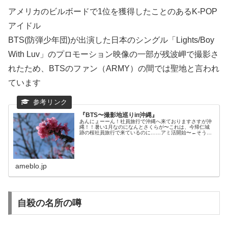
アメリカのビルボードで1位を獲得したことのあるK-POP
アイドル
BTS(防弾少年団)が出演した日本のシングル「Lights/Boy
With Luv」のプロモーション映像の一部が残波岬で撮影さ
れたため、BTSのファン（ARMY）の間では聖地と言われ
ています
『BTS〜撮影地巡りin沖縄』
あんにょーーん！社員旅行で沖縄へ来ておりますさすが沖
縄！！暑い1月なのになんとさくらが〜これは、今帰仁城
跡の桜社員旅行で来ているのに……アミ活開始〜←そうで
す…
ameblo.jp
自殺の名所の噂