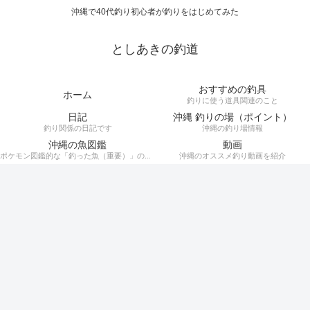
沖縄で40代釣り初心者が釣りをはじめてみた
としあきの釣道
おすすめの釣具
ホーム
釣りに使う道具関連のこと
日記
沖縄 釣りの場（ポイント）
釣り関係の日記です
沖縄の釣り場情報
沖縄の魚図鑑
動画
ポケモン図鑑的な「釣った魚（重要）」の記録。
沖縄のオススメ釣り動画を紹介