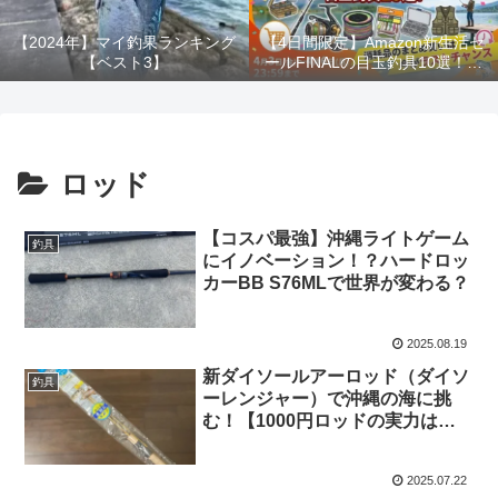
【2024年】マイ釣果ランキング
【4日間限定】Amazon新生活セ
【ベスト3】
ールFINALの目玉釣具10選！消
耗品のまとめ買いは今がラスト
チャンス！！
ロッド
【コスパ最強】沖縄ライトゲーム
釣具
にイノベーション！？ハードロッ
カーBB S76MLで世界が変わる？
2025.08.19
新ダイソールアーロッド（ダイソ
釣具
ーレンジャー）で沖縄の海に挑
む！【1000円ロッドの実力は？
インプレ】
2025.07.22