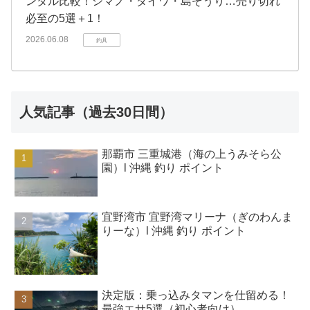
ンダル比較！シマノ・ダイワ・島ぞうり…売り切れ
必至の5選＋1！
2026.06.08
釣具
人気記事（過去30日間）
那覇市 三重城港（海の上うみそら公
園）l 沖縄 釣り ポイント
宜野湾市 宜野湾マリーナ（ぎのわんま
りーな）l 沖縄 釣り ポイント
決定版：乗っ込みタマンを仕留める！
最強エサ5選（初心者向け）