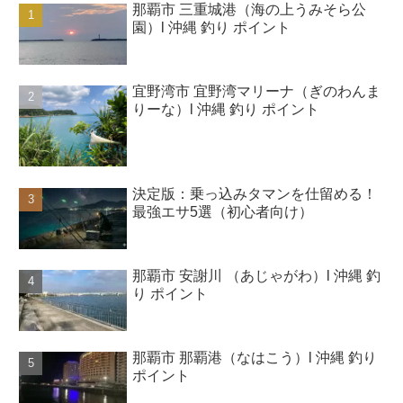
那覇市 三重城港（海の上うみそら公
園）l 沖縄 釣り ポイント
宜野湾市 宜野湾マリーナ（ぎのわんま
りーな）l 沖縄 釣り ポイント
決定版：乗っ込みタマンを仕留める！
最強エサ5選（初心者向け）
那覇市 安謝川 （あじゃがわ）l 沖縄 釣
り ポイント
那覇市 那覇港（なはこう）l 沖縄 釣り
ポイント