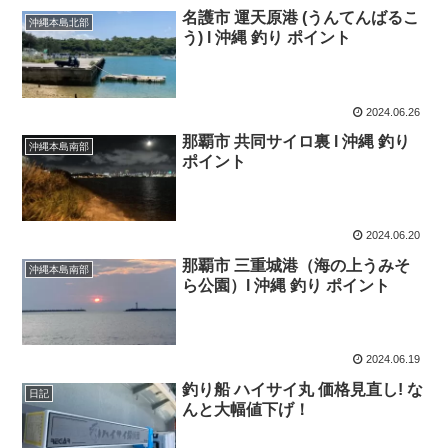
名護市 運天原港 (うんてんばるこ
沖縄本島北部
う) l 沖縄 釣り ポイント
2024.06.26
那覇市 共同サイロ裏 l 沖縄 釣り
沖縄本島南部
ポイント
2024.06.20
那覇市 三重城港（海の上うみそ
沖縄本島南部
ら公園）l 沖縄 釣り ポイント
2024.06.19
釣り船 ハイサイ丸 価格見直し! な
日記
んと大幅値下げ！