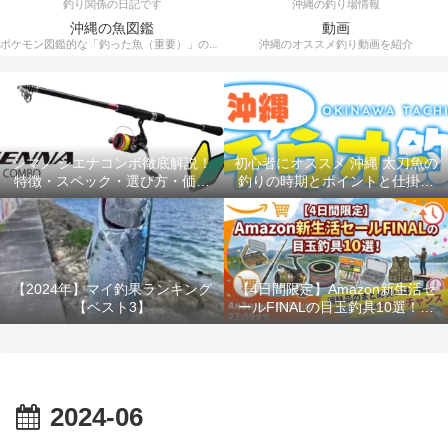
釣り関係の日記です
沖縄の釣り場情報
沖縄の魚図鑑
動画
ポケモン図鑑的な「釣った魚（重要）」の記録。
沖縄のオススメ釣り動画を紹介
シマノ シエナコンボ徹底解説！
初心者にオススメ 沖縄 太刀魚の
特徴・スペック・選び方・価格
釣りの時期とポイントと仕掛け
を完全網羅
ルアー釣り
【2024年】マイ釣果ランキング
【4日間限定】Amazon新生活セ
【ベスト3】
ールFINALの目玉釣具10選！消
耗品のまとめ買いは今がラスト
チャンス！！
2024-06