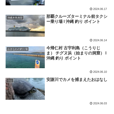
2024.06.17
那覇クルーズターミナル前タクシ
沖縄本島南部
ー乗り場 l 沖縄 釣り ポイント
2024.06.14
今帰仁村 古宇利島（こうりじ
おきなわの釣り場
ま） チグヌ浜（始まりの洞窟） l
沖縄 釣り ポイント
2024.06.10
安謝川でカメを捕まえたおはなし
日記
2024.06.03