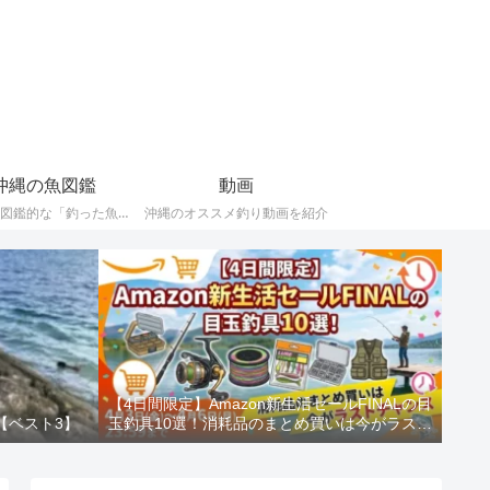
沖縄の魚図鑑
動画
ポケモン図鑑的な「釣った魚（重要）」の記録。
沖縄のオススメ釣り動画を紹介
【4日間限定】Amazon新生活セールFINALの目
【ベスト3】
玉釣具10選！消耗品のまとめ買いは今がラスト
チャンス！！