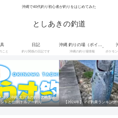
沖縄で40代釣り初心者が釣りをはじめてみた
としあきの釣道
具
日記
沖縄 釣りの場（ポイント）
のこと
釣り関係の日記です
沖縄の釣り場情報
ススメ 沖縄 太刀魚の釣りの時期と
イントと仕掛け ルアー釣り
【2024年】マイ釣果ランキング