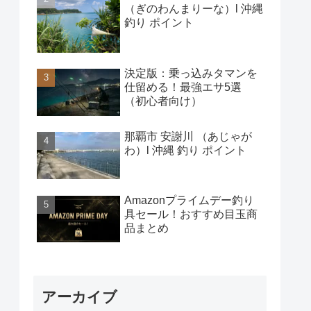
（ぎのわんまりーな）l 沖縄
釣り ポイント
決定版：乗っ込みタマンを
仕留める！最強エサ5選
（初心者向け）
那覇市 安謝川 （あじゃが
わ）l 沖縄 釣り ポイント
Amazonプライムデー釣り
具セール！おすすめ目玉商
品まとめ
アーカイブ