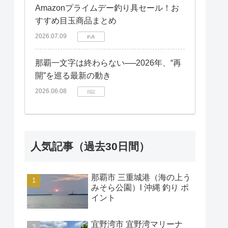
Amazonプライムデー釣り具セール！お
すすめ目玉商品まとめ
2026.07.09
釣具
那覇一文字は終わらない──2026年、“再
開”を巡る最新の動き
2026.06.08
日記
人気記事（過去30日間）
那覇市 三重城港（海の上う
みそら公園）l 沖縄 釣り ポ
イント
宜野湾市 宜野湾マリーナ