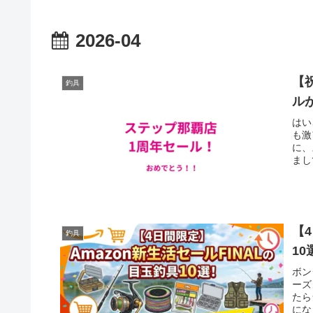
2026-04
【
釣具
ル
はい
も激
に、
まし
【
釣具
1
ボン
ーズ
たら
にな