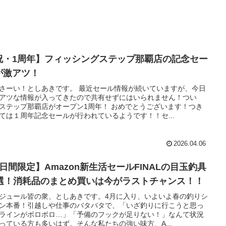
祝・1周年】フィッシングステップ那覇店の記念セー
が激アツ！
さーい！としあきです。 最近セール情報が続いていますが、今日
アツな情報が入ってきたので共有せずにはいられません！つい
ステップ那覇店がオープン1周年！ おめでとうございます！つき
ては１周年記念セールが行われているようです！！セ...
2026.04.06
4日間限定】Amazon新生活セールFINALの目玉釣具
0選！消耗品のまとめ買いは今がラストチャンス！！
ジュール皆の衆、としあきです。4月に入り、いよいよ春の釣りシ
ン本番！引越しや仕事のバタバタで、「いざ釣りに行こうと思っ
ラインがボロボロ…」「予備のフックが足りない！」なんて状況
っている方も多いはず。そんな私たちの強い味方、A...