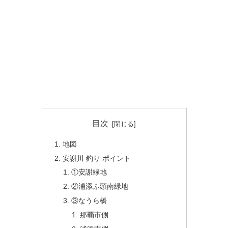
目次
地図
安謝川 釣り ポイント
①安謝緑地
②浦添ふ頭南緑地
③なうら橋
那覇市側