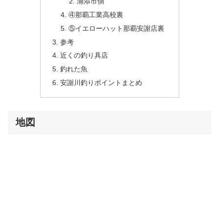
浦添市側
④那覇工業高校裏
⑤イエローハット那覇安謝店裏
参考
近くの釣り具店
釣れた魚
安謝川釣りポイントまとめ
地図