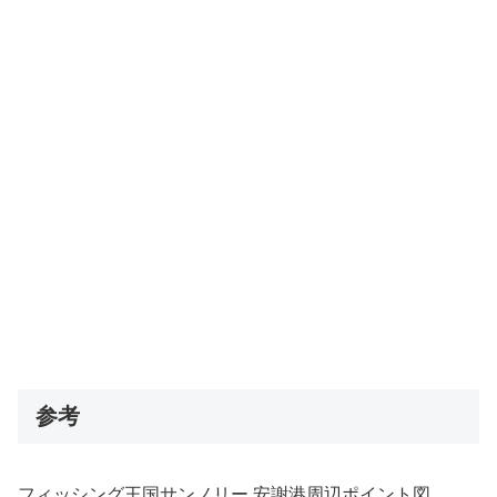
参考
フィッシング王国サンノリー 安謝港周辺ポイント図