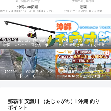
釣り関係の日記です
沖縄の釣り場情報
沖縄の魚図鑑
動画
ポケモン図鑑的な「釣った魚（重要）」の記録。
沖縄のオススメ釣り動画を紹介
シマノ シエナコンボ徹底解説！
初心者にオススメ 沖縄 太刀魚の
特徴・スペック・選び方・価格
釣りの時期とポイントと仕掛け
を完全網羅
ルアー釣り
【2024年】マイ釣果ランキング
【4日間限定】Amazon新生活セ
【ベスト3】
ールFINALの目玉釣具10選！消
耗品のまとめ買いは今がラスト
チャンス！！
那覇市 安謝川 （あじゃがわ）l 沖縄 釣り
ポイント