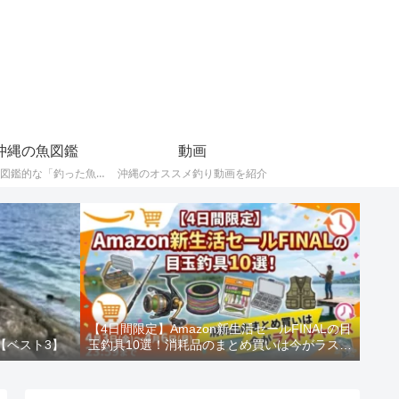
沖縄の魚図鑑
動画
ポケモン図鑑的な「釣った魚（重要）」の記録。
沖縄のオススメ釣り動画を紹介
【4日間限定】Amazon新生活セールFINALの目
【ベスト3】
玉釣具10選！消耗品のまとめ買いは今がラスト
チャンス！！