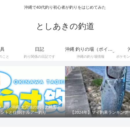
沖縄で40代釣り初心者が釣りをはじめてみた
としあきの釣道
具
日記
沖縄 釣りの場（ポイント）
のこと
釣り関係の日記です
沖縄の釣り場情報
ススメ 沖縄 太刀魚の釣りの時期と
イントと仕掛け ルアー釣り
【2024年】マイ釣果ランキング