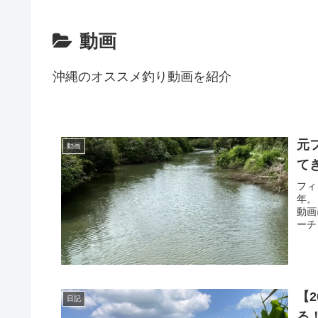
動画
沖縄のオススメ釣り動画を紹介
元
動画
て
フィ
年。
動画
ーチ
【
日記
る