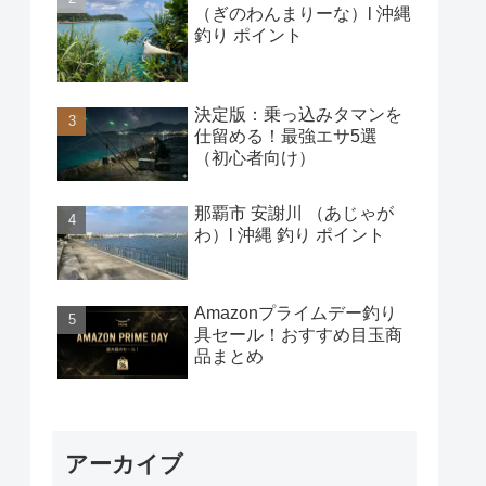
（ぎのわんまりーな）l 沖縄
釣り ポイント
決定版：乗っ込みタマンを
仕留める！最強エサ5選
（初心者向け）
那覇市 安謝川 （あじゃが
わ）l 沖縄 釣り ポイント
Amazonプライムデー釣り
具セール！おすすめ目玉商
品まとめ
アーカイブ