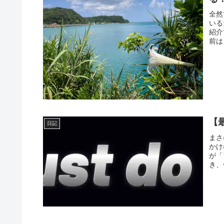
全然
いる
紹介
前は
【
日記
まさ
かけ
が「
き、