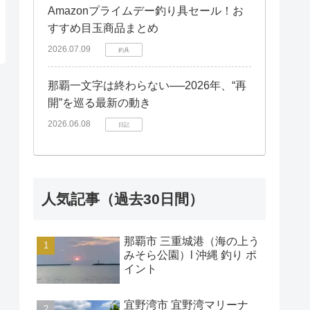
Amazonプライムデー釣り具セール！お
すすめ目玉商品まとめ
2026.07.09
釣具
那覇一文字は終わらない──2026年、“再
開”を巡る最新の動き
2026.06.08
日記
人気記事（過去30日間）
那覇市 三重城港（海の上う
みそら公園）l 沖縄 釣り ポ
イント
宜野湾市 宜野湾マリーナ