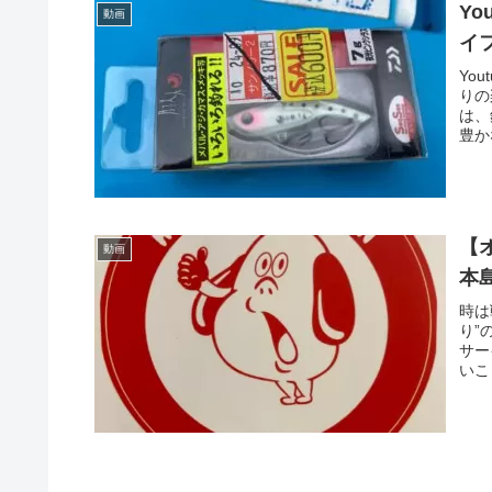
Y
動画
イ
Yo
りの
は、
豊か
【
動画
本
時は
り”
サー
いこ