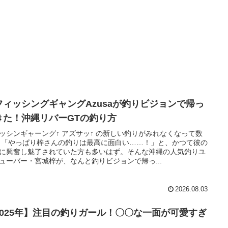
フィッシングギャングAzusaが釣りビジョンで帰っ
きた！沖縄リバーGTの釣り方
ッシンギャーング↑ アズサッ↑ の新しい釣りがみれなくなって数
 「やっぱり梓さんの釣りは最高に面白い……！」と、かつて彼の
に興奮し魅了されていた方も多いはず。そんな沖縄の人気釣りユ
ューバー・宮城梓が、なんと釣りビジョンで帰っ...
2026.08.03
2025年】注目の釣りガール！〇〇な一面が可愛すぎ
！