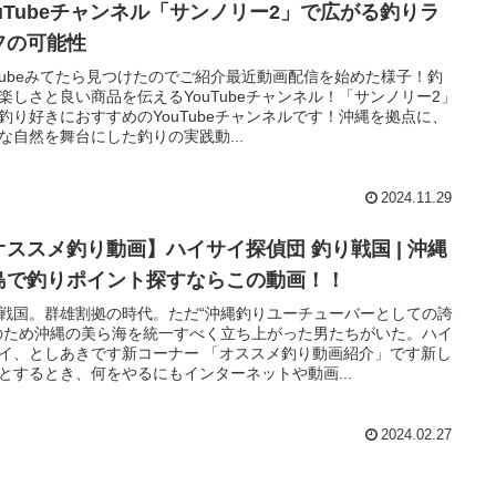
ouTubeチャンネル「サンノリー2」で広がる釣りラ
フの可能性
utubeみてたら見つけたのでご紹介最近動画配信を始めた様子！釣
楽しさと良い商品を伝えるYouTubeチャンネル！「サンノリー2」
釣り好きにおすすめのYouTubeチャンネルです！沖縄を拠点に、
な自然を舞台にした釣りの実践動...
2024.11.29
オススメ釣り動画】ハイサイ探偵団 釣り戦国 | 沖縄
島で釣りポイント探すならこの動画！！
戦国。群雄割拠の時代。ただ“沖縄釣りユーチューバーとしての誇
のため沖縄の美ら海を統一すべく立ち上がった男たちがいた。ハイ
イ、としあきです新コーナー 「オススメ釣り動画紹介」です新し
とするとき、何をやるにもインターネットや動画...
2024.02.27