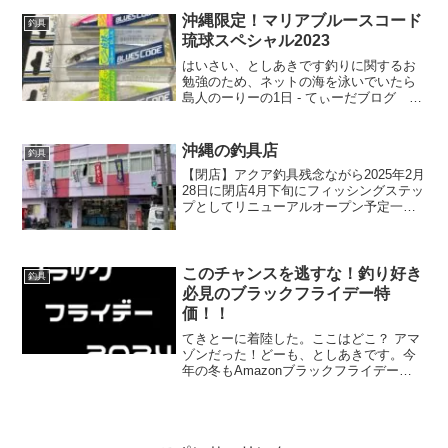
すまさに釣りで遊ぶためのロッドです自
分はサブロッドとし...
沖縄限定！マリアブルースコード
釣具
琉球スペシャル2023
はいさい、としあきです釣りに関するお
勉強のため、ネットの海を泳いでいたら
島人のーりーの1日 - てぃーだブログ で
「沖縄限定！マリアブルースコード琉球
スペシャル2023」の発売を知ってしまっ
たフィッシングショーには行ったけど、
沖縄の釣具店
釣具
そのときは目...
【閉店】アクア釣具残念ながら2025年2月
28日に閉店4月下旬にフィッシングステッ
プとしてリニューアルオープン予定一番
最初に訪れた釣具店。なんと24時間営業
中古の釣具も売ってます。釣具レンタル
も行っているといううわさ。サンノリー2
曙店いっち...
このチャンスを逃すな！釣り好き
釣具
必見のブラックフライデー特
価！！
てきとーに着陸した。ここはどこ？ アマ
ゾンだった！どーも、としあきです。今
年の冬もAmazonブラックフライデー
2024がはじまります。期間は、
11/29（金）から12/29（金）まで。色々
な商品がセールとなる中、釣具に関して
ももかなりお...