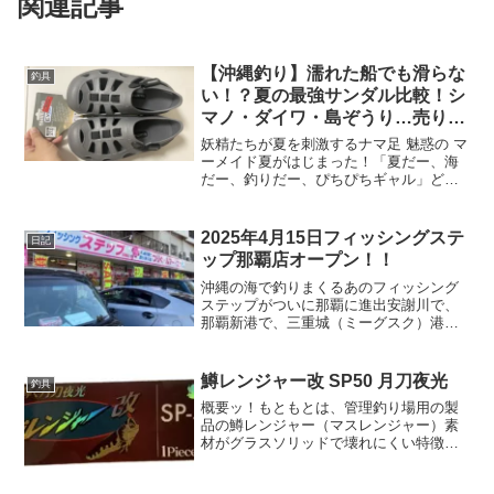
関連記事
【沖縄釣り】濡れた船でも滑らな
釣具
い！？夏の最強サンダル比較！シ
マノ・ダイワ・島ぞうり…売り切
れ必至の5選＋1！
妖精たちが夏を刺激するナマ足 魅惑の マ
ーメイド夏がはじまった！「夏だー、海
だー、釣りだー、ぴちぴちギャル」どう
も心の声ただ漏れのとしあきです。夏に
必要なものってなにかわかりますか？そ
う、快適な「サンダル」です！「釣りの
2025年4月15日フィッシングステ
日記
時もクロックスでいい...
ップ那覇店オープン！！
沖縄の海で釣りまくるあのフィッシング
ステップがついに那覇に進出安謝川で、
那覇新港で、三重城（ミーグスク）港で
釣って釣って釣りまくれー！！【2026年4
月追記】 オープンから1年！現在、1周年
記念セールが開催されています。セール
鱒レンジャー改 SP50 月刀夜光
釣具
の詳細や、実際...
概要ッ！もともとは、管理釣り場用の製
品の鱒レンジャー（マスレンジャー）素
材がグラスソリッドで壊れにくい特徴が
あるため、YouTubeで鱒レンジャーを使
って大物を釣る動画などが多数でていま