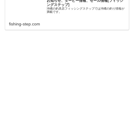
お知らせ、ダービー情報、セール情報[フィッシ
ングステップ]
沖縄の釣具店フィッシングステップでは沖縄の釣り情報が
満載です。
fishing-step.com