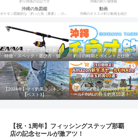
釣り関係の日記です
沖縄の釣り場情報
沖縄の魚図鑑
動画
ポケモン図鑑的な「釣った魚（重要）」の記録。
沖縄のオススメ釣り動画を紹介
シマノ シエナコンボ徹底解説！
初心者にオススメ 沖縄 太刀魚の
特徴・スペック・選び方・価格
釣りの時期とポイントと仕掛け
を完全網羅
ルアー釣り
【4日間限定】Amazon新生活セ
【2024年】マイ釣果ランキング
ールFINALの目玉釣具10選！消
【ベスト3】
耗品のまとめ買いは今がラスト
チャンス！！
【祝・1周年】フィッシングステップ那覇
店の記念セールが激アツ！