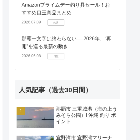
Amazonプライムデー釣り具セール！お
すすめ目玉商品まとめ
2026.07.09
釣具
那覇一文字は終わらない──2026年、“再
開”を巡る最新の動き
2026.06.08
日記
人気記事（過去30日間）
那覇市 三重城港（海の上う
みそら公園）l 沖縄 釣り ポ
イント
宜野湾市 宜野湾マリーナ