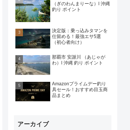
（ぎのわんまりーな）l 沖縄
釣り ポイント
決定版：乗っ込みタマンを
仕留める！最強エサ5選
（初心者向け）
那覇市 安謝川 （あじゃが
わ）l 沖縄 釣り ポイント
Amazonプライムデー釣り
具セール！おすすめ目玉商
品まとめ
アーカイブ