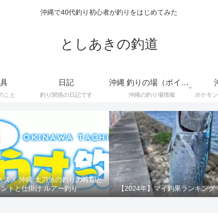
沖縄で40代釣り初心者が釣りをはじめてみた
としあきの釣道
具
日記
沖縄 釣りの場（ポイント）
のこと
釣り関係の日記です
沖縄の釣り場情報
ススメ 沖縄 太刀魚の釣りの時期と
イントと仕掛け ルアー釣り
【2024年】マイ釣果ランキング