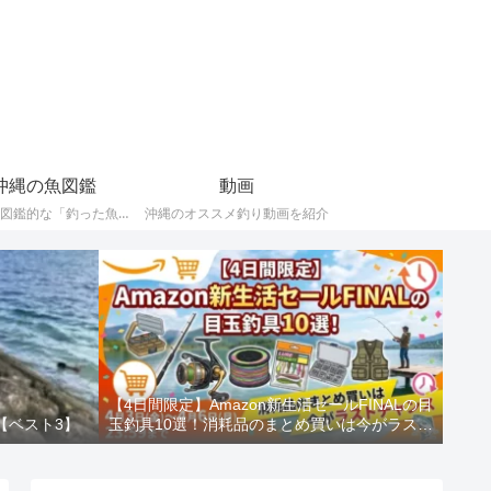
沖縄の魚図鑑
動画
ポケモン図鑑的な「釣った魚（重要）」の記録。
沖縄のオススメ釣り動画を紹介
【4日間限定】Amazon新生活セールFINALの目
【ベスト3】
玉釣具10選！消耗品のまとめ買いは今がラスト
チャンス！！