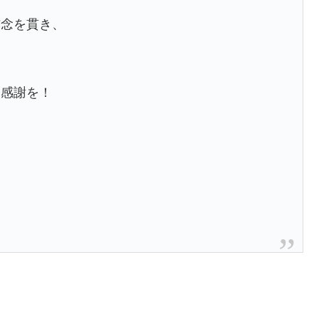
信念を貫き、
に感謝を！