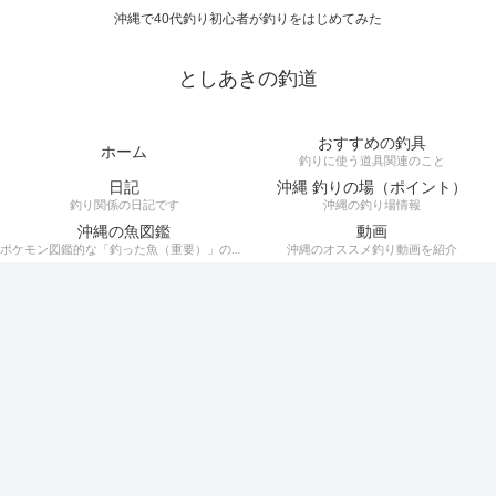
沖縄で40代釣り初心者が釣りをはじめてみた
としあきの釣道
おすすめの釣具
ホーム
釣りに使う道具関連のこと
日記
沖縄 釣りの場（ポイント）
釣り関係の日記です
沖縄の釣り場情報
沖縄の魚図鑑
動画
ポケモン図鑑的な「釣った魚（重要）」の記録。
沖縄のオススメ釣り動画を紹介