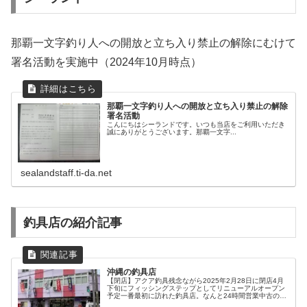
那覇一文字釣り人への開放と立ち入り禁止の解除にむけて
署名活動を実施中（2024年10月時点）
那覇一文字釣り人への開放と立ち入り禁止の解除
署名活動
こんにちはシーランドです。いつも当店をご利用いただき
誠にありがとうございます。那覇一文字...
sealandstaff.ti-da.net
釣具店の紹介記事
沖縄の釣具店
【閉店】アクア釣具残念ながら2025年2月28日に閉店4月
下旬にフィッシングステップとしてリニューアルオープン
予定一番最初に訪れた釣具店。なんと24時間営業中古の釣
具も売ってます。釣具レンタルも行っているといううわ