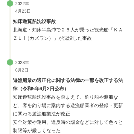
2022年
4月23日
知床遊覧船沈没事故
北海道・知床半島沖で２６人が乗った観光船「ＫＡ
ＺＵ I（カズワン）」が沈没した事故
2023年
6月2日
遊漁船業の適正化に関する法律の一部を改正する法
律（令和5年6月2日公布）
知床遊覧船沈没事故を踏まえて、釣り船や渡船な
ど、客を釣り場に案内する遊漁船業者の登録・更新
に関わる遊漁船業法が改正
安全対策や運用、違反時の罰金などに対して色々と
制限等が厳しくなった