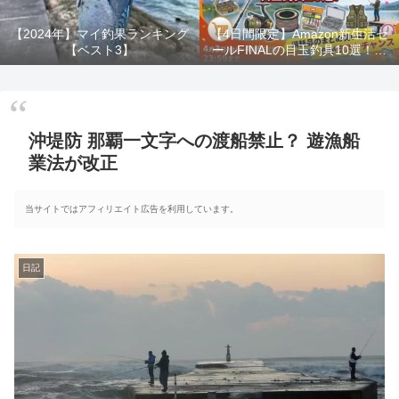
【2024年】マイ釣果ランキング
【4日間限定】Amazon新生活セ
【ベスト3】
ールFINALの目玉釣具10選！消
耗品のまとめ買いは今がラスト
チャンス！！
沖堤防 那覇一文字への渡船禁止？ 遊漁船
業法が改正
当サイトではアフィリエイト広告を利用しています。
日記