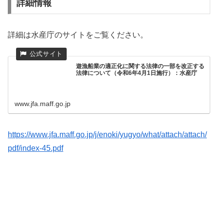
詳細情報
詳細は水産庁のサイトをご覧ください。
遊漁船業の適正化に関する法律の一部を改正する
法律について（令和6年4月1日施行）：水産庁
www.jfa.maff.go.jp
https://www.jfa.maff.go.jp/j/enoki/yugyo/what/attach/attach/
pdf/index-45.pdf