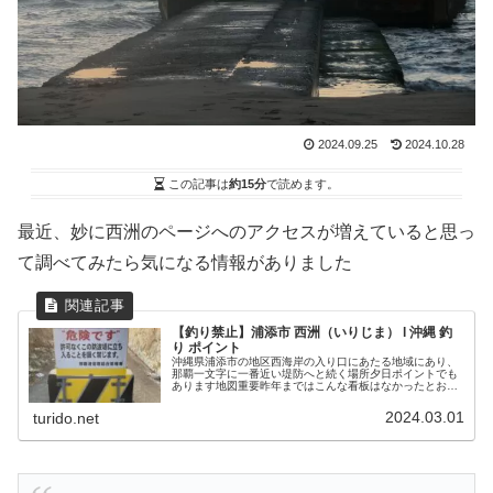
2024.09.25
2024.10.28
この記事は
約15分
で読めます。
最近、妙に西洲のページへのアクセスが増えていると思っ
て調べてみたら気になる情報がありました
【釣り禁止】浦添市 西洲（いりじま） l 沖縄 釣
り ポイント
沖縄県浦添市の地区西海岸の入り口にあたる地域にあり、
那覇一文字に一番近い堤防へと続く場所夕日ポイントでも
あります地図重要昨年まではこんな看板はなかったとおも
うのですが、2024年2月時点では釣り禁止のようです釣れ
た魚過去、魚が釣れたことはな...
2024.03.01
turido.net