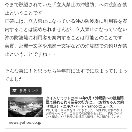
今まで黙認されていた「立入禁止の沖堤防」への渡船が禁
止ということです
正確には、立入禁止になっている沖の防波堤に利用客を案
内することは認められませんが、立入禁止になっていない
沖の防波堤に利用客を案内することは可能とのことです
実質、那覇一文字や泡瀬一文字などの沖堤防での釣りが禁
止ということですね・・・
そんな急に！と思ったら半年前にはすでに決まってしまっ
てました
タイムリミットは2024年9月！沖堤防への渡船問
題で揺れる釣り業界の行方は…（お爺ちゃんの釣
り散歩） - エキスパート - Yahoo!ニュース
釣り好き一筋人生を送ってきました、関東釣り散歩のひげ
お爺ちゃんです。これまでの経験をもとに、「釣りのポイ
ント紹介」や「釣りのお役立ち情報」をご紹介していきま
す。「沖堤防へ渡れなくなった」「沖堤防で釣り
news.yahoo.co.jp