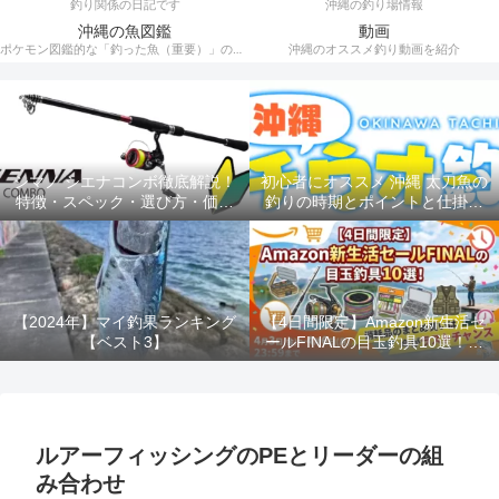
釣り関係の日記です
沖縄の釣り場情報
沖縄の魚図鑑
動画
ポケモン図鑑的な「釣った魚（重要）」の記録。
沖縄のオススメ釣り動画を紹介
シマノ シエナコンボ徹底解説！
初心者にオススメ 沖縄 太刀魚の
特徴・スペック・選び方・価格
釣りの時期とポイントと仕掛け
を完全網羅
ルアー釣り
【2024年】マイ釣果ランキング
【4日間限定】Amazon新生活セ
【ベスト3】
ールFINALの目玉釣具10選！消
耗品のまとめ買いは今がラスト
チャンス！！
ルアーフィッシングのPEとリーダーの組
み合わせ