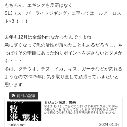
もちろん、エギングも反応はなく
SLJ（スーパーライトジギング）に至っては、ルアーロス
ト×3 ！！！
去年も12月は全然釣れなかったんですよね
急に寒くなって魚の活性が落ちたこともあるだろうし、や
っぱりその季節にあった釣りポイントを探さないとダメか
も・・・
冬は、タチウオ、チヌ、イカ、キス、ガーラなどが釣れる
ようなので2025年は気を取り直して頑張っていきたいと
思います
ミジュン 牧港、襲来
皆さま あけましておめでございます夢見て 失望して 何か
を悟ったつもりになってる としあき です釣りをはじめて
から初めての冬12月から氷河期到来です冬は釣れないと聞
いてましたが マジ釣れねーとりあえず、最近の近況報告と
なります最近の釣行基本...
2024.01.16
turido.net