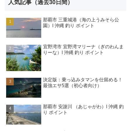
人気記事（過去30日間）
那覇市 三重城港（海の上うみそら公
園）l 沖縄 釣り ポイント
宜野湾市 宜野湾マリーナ（ぎのわんま
りーな）l 沖縄 釣り ポイント
決定版：乗っ込みタマンを仕留める！
最強エサ5選（初心者向け）
那覇市 安謝川 （あじゃがわ）l 沖縄 釣
り ポイント