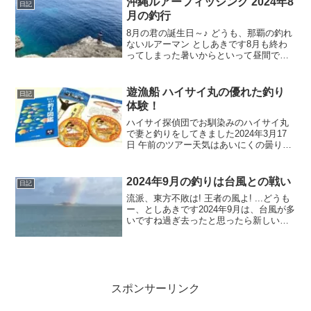
沖縄ルアーフィッシング 2024年8
日記
ングですなお、ラン...
月の釣行
8月の君の誕生日～♪ どうも、那覇の釣れ
ないルアーマン としあきです8月も終わ
ってしまった暑いからといって昼間でな
いからか、釣果は思わしくなかったです
とりあえずまとめてご報告！（週1から2
回は釣りいってますが、完全坊主のとき
遊漁船 ハイサイ丸の優れた釣り
日記
のは除外してます...
体験！
ハイサイ探偵団でお馴染みのハイサイ丸
で妻と釣りをしてきました2024年3月17
日 午前のツアー天気はあいにくの曇りで
したが逆に暑くなくていい感じ風はまだ
少し冷たくて厚めの長袖がオススメでし
たハイサイ丸での釣果釣れたのはカワハ
2024年9月の釣りは台風との戦い
日記
ギでした！（言っ...
流派、東方不敗は! 王者の風よ! ...どうも
ー、としあきです2024年9月は、台風が多
いですね過ぎ去ったと思ったら新しい台
風が発生したり、直撃しなかったり、暴
風域がなかったりとして、釣人には微妙
な天気です釣りをはじめる前は、「台風
近づいて...
スポンサーリンク