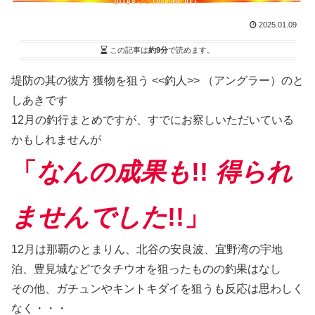
2025.01.09
この記事は
約9分
で読めます。
堤防の其の彼方 獲物を狙う <<釣人>> （アングラー）のと
しあきです
12月の釣行まとめですが、すでにお察しいただいている
かもしれませんが
「
なんの成果も
!!
得られ
ませんでした
!!」
12月は那覇のとまりん、北谷の安良波、宜野湾の宇地
泊、豊見城などでタチウオを狙ったものの釣果はなし
その他、ガチュンやキントキダイを狙うも反応は思わしく
なく・・・