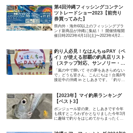
第4回沖縄フィッシングコンテン
日記
ツトレードショー2023【前売り
券買ってみた】
県内外・海外60以上のフィッシングブラ
ンド新商品が沖縄に集結！！ 開催情報開
催日時2023年4月1日(土)〜2023年4月2日
(日)開催場所沖縄コンベンションセンター
展示場住所沖縄県宜野湾市真志喜4-3-1ウ
ェブサイト主催者沖縄フィッシング...
釣り人必見！なはんちゅPAY（ペ
日記
イ）が使える那覇の釣具店リスト
（ステップ対応、サンノリー・シ
ーランドは？）
「嵐の中で輝いて その夢をあきらめない
で」どうも皆さん、こんにちは！台風6号
接近中の沖縄 in としあきです。「釣り行
きたーい」ってウズウズしてるアングラ
ーの皆さん、気持ちは痛いほど分かりま
すが、今の海や川はマジで危険なので絶
【2023年】マイ釣果ランキング
日記
対に近づかない...
【ベスト3】
ボンジュール皆の衆、としあきです今年
も残すところわずかとなりました今年3月
に趣味で釣りをはじめてからまったく釣
れない苦しい時期もありましたが最近は
ボチボチと釣れるようになってきました
というわけで、2023年のマイ釣果ランキ