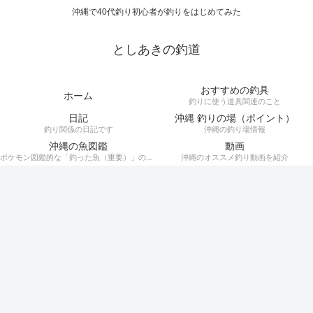
沖縄で40代釣り初心者が釣りをはじめてみた
としあきの釣道
おすすめの釣具
ホーム
釣りに使う道具関連のこと
日記
沖縄 釣りの場（ポイント）
釣り関係の日記です
沖縄の釣り場情報
沖縄の魚図鑑
動画
ポケモン図鑑的な「釣った魚（重要）」の記録。
沖縄のオススメ釣り動画を紹介