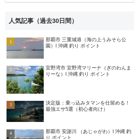
人気記事（過去30日間）
那覇市 三重城港（海の上うみそら公
園）l 沖縄 釣り ポイント
宜野湾市 宜野湾マリーナ（ぎのわんま
りーな）l 沖縄 釣り ポイント
決定版：乗っ込みタマンを仕留める！
最強エサ5選（初心者向け）
那覇市 安謝川 （あじゃがわ）l 沖縄 釣
り ポイント