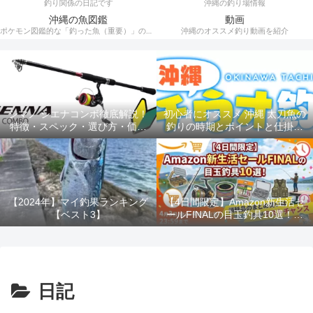
釣り関係の日記です
沖縄の釣り場情報
沖縄の魚図鑑
動画
ポケモン図鑑的な「釣った魚（重要）」の記録。
沖縄のオススメ釣り動画を紹介
シマノ シエナコンボ徹底解説！
初心者にオススメ 沖縄 太刀魚の
特徴・スペック・選び方・価格
釣りの時期とポイントと仕掛け
を完全網羅
ルアー釣り
【2024年】マイ釣果ランキング
【4日間限定】Amazon新生活セ
【ベスト3】
ールFINALの目玉釣具10選！消
耗品のまとめ買いは今がラスト
チャンス！！
日記