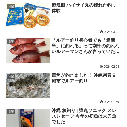
遊漁船 ハイサイ丸の優れた釣り
日記
体験！
2024.03.21
「ルアー釣り初心者でも「超簡
日記
単」に釣れる」って南部の釣れな
いルアーマンさんが言っていたの
で…
2024.02.24
毒魚が釣れました！ 沖縄県豊見
日記
城市でルアー釣り
2024.01.30
沖縄 魚釣り | 弾丸ソニック スレ
日記
スレセーフ 今年の初魚は太刀魚
でした