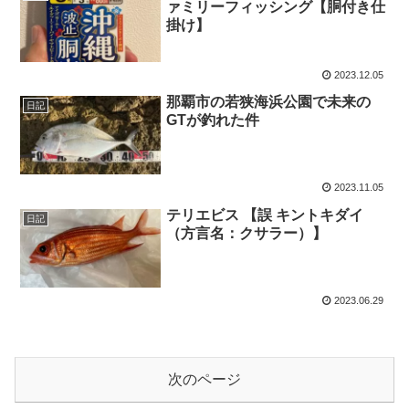
ァミリーフィッシング【胴付き仕
掛け】
2023.12.05
那覇市の若狭海浜公園で未来の
日記
GTが釣れた件
2023.11.05
テリエビス 【誤 キントキダイ
日記
（方言名：クサラー）】
2023.06.29
次のページ